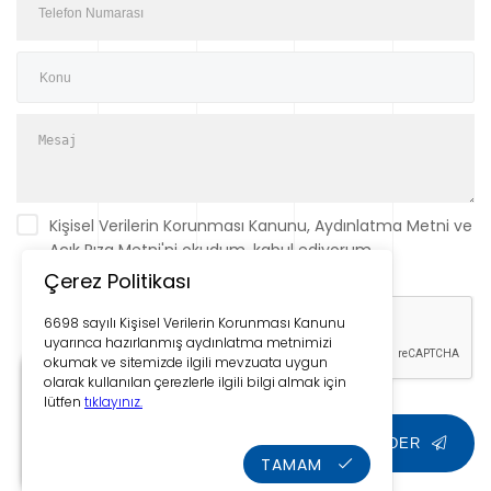
Kişisel Verilerin Korunması Kanunu, Aydınlatma Metni ve
Açık Rıza Metni'ni okudum, kabul ediyorum.
Bilgilendirme için lütfen tıklayın.
Çerez Politikası
6698 sayılı Kişisel Verilerin Korunması Kanunu
uyarınca hazırlanmış aydınlatma metnimizi
okumak ve sitemizde ilgili mevzuata uygun
olarak kullanılan çerezlerle ilgili bilgi almak için
lütfen
tıklayınız.
TEMİZLE
GÖNDER
TAMAM